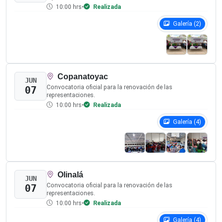
Módulos de consulta
Edificio el Porvenir
Paseo Alejandro Cervantes Delgado s/n,
Colonia El Porvenir, C.P. 39030
Teléfono:
747-471-21-44
Correo electrónico:
transparencia@iepcgro.mx
Edificio los Pinos
Boulevard René Juárez Cisneros, esquina con
avenida "Los Pinos", s/n, manzana 1,
fraccionamiento "Los Pinos"