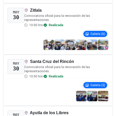
Cochoapa el Grande
JUN
Convocatoria oficial para la renovación de las
07
representaciones.
10:00 hrs
•
Realizada
Galería (4)
Malinaltepec
JUN
Convocatoria oficial para la renovación de las
07
representaciones.
10:00 hrs
•
Realizada
Galería (4)