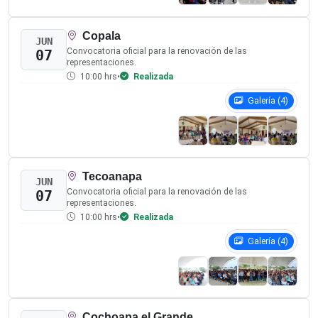
Mensaje:
Enviar
♿
IEPC Guerrero - 2026
Directorio
Avisos de Privacidad
AVISOS
En Vivo