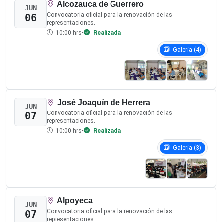
Estado de Guerrero
Oficialía de Partes: Paseo Alejandro Cervantes
Delgado s/n, Colonia El Porvenir, C.P. 39030
Horario Laboral:
Lunes - Viernes - 8:30
a 16:00 hrs.
Teléfono:
747-116-17-69
Correo electrónico:
oficialiadepartes@iepcgro.mx