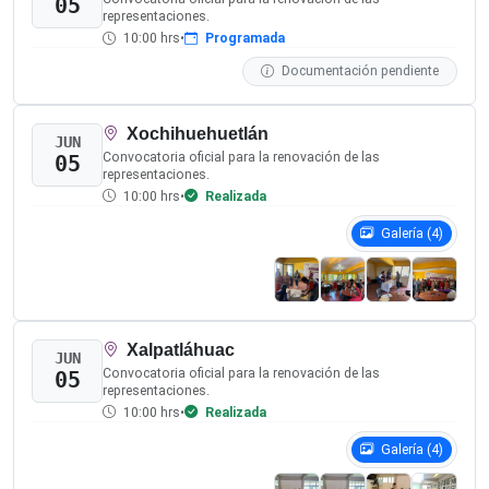
OBSERVACIÓN Y PARTICIPACIÓN
Académicas, organismos públicos, organizaciones de la
sociedad civil y demás personas interesadas podrán
participar como observadoras u observadores del
procedimiento de designación e integración de las
representaciones de los pueblos y comunidades indígenas
y del pueblo afromexicano.
Las personas acreditadas podrán presenciar las distintas
etapas del procedimiento, en apego a los principios de
certeza, legalidad, imparcialidad, objetividad, máxima
publicidad y no intervención
, respetando en todo
momento los sistemas normativos propios y las formas
de organización comunitaria.