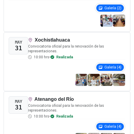
¿CÓMO PUEDO PARTICIPAR EN EL PROCESO DE
DESIGNACIÓN?
Las personas integrantes de los pueblos y comunidades
indígenas y del pueblo afromexicano de los municipios
comprendidos en el procedimiento podrán participar en
las distintas etapas de designación, conforme a los
requisitos establecidos en los Lineamientos y en las
convocatorias correspondientes.
La participación inicia en las
Asambleas
Comunitarias
que se celebrarán en comunidades,
delegaciones y colonias, donde las personas
asistentes deliberarán y designarán, conforme a sus
sistemas normativos propios y formas de
organización comunitaria, a las propuestas que
participarán en las Asambleas Municipales.