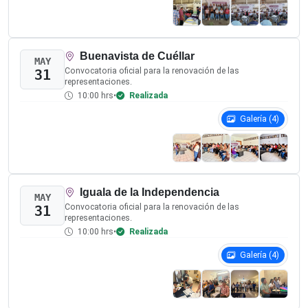
Asambleas Comunitarias
1
En cada comunidad, delegación o colonia se designarán
las propuestas que participarán en las etapas posterior
del procedimiento, conforme a sus sistemas normativos
propios y formas de organización comunitaria.
EVIDENCIAS Y DOCUMENTACIÓN CARGADA
Sin Reuniones Programadas
Las convocatorias y actas se publicarán conforme se
desarrollen los ejercicios comunitarios.