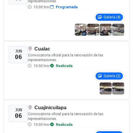
4. Documentación y Avisos
¿Quiénes pueden participar en este
procedimiento?
Todas las personas integrantes de los pueblos y
comunidades indígenas y del pueblo afromexicano de los
municipios comprendidos, que cumplan con las normas de
sus propios sistemas normativos internos.
¿Cómo se eligen las representaciones?
Contacto