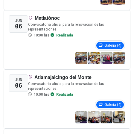
DIRECTORIO DEL ÁREA
Mtro. Zenaido Ortiz Añorve
Director Ejecutivo de Sistemas Normativos Pluriculturales
zenaido.ortiz@iepcgro.mx
Mtra. Kirios Shadday Jiménez Esparza
Coordinadora de Sistemas Normativos Pluriculturales
kirios.jimenez@iepcgro.mx
Instituto Electoral y de
Participación Ciudadana del