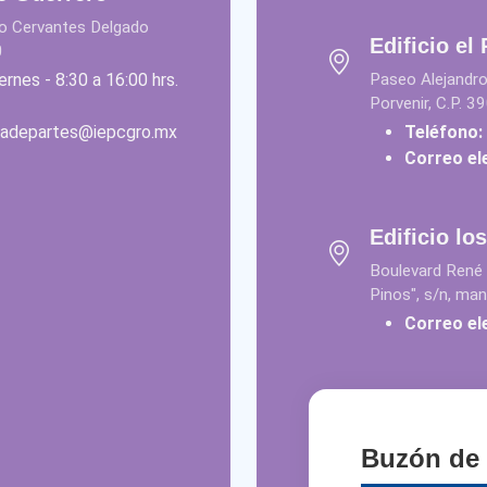
dro Cervantes Delgado
Edificio el
0
ernes - 8:30 a 16:00 hrs.
Paseo Alejandro
Porvenir, C.P. 3
liadepartes@iepcgro.mx
Teléfono:
Correo el
Edificio lo
Boulevard René 
Pinos", s/n, ma
Correo el
Buzón de 