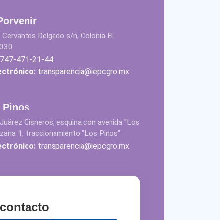
 Porvenir
 Cervantes Delgado s/n, Colonia El
9030
747-471-21-44
ectrónico:
transparencia@iepcgro.mx
s Pinos
Juárez Cisneros, esquina con avenida "Los
nzana 1, fraccionamiento "Los Pinos"
ectrónico:
transparencia@iepcgro.mx
contacto