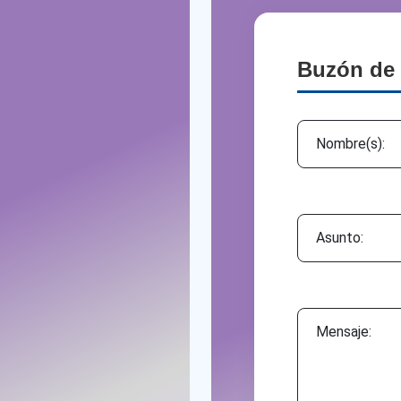
Buzón de 
Asunto:
Mensaje: