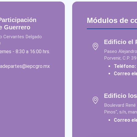
Módulos de c
Participación
e Guerrero
dro Cervantes Delgado
Edificio el
0
ernes - 8:30 a 16:00 hrs.
Paseo Alejandro
Porvenir, C.P. 3
liadepartes@iepcgro.mx
Teléfono:
Correo el
Edificio lo
Boulevard René 
Pinos", s/n, ma
Correo el