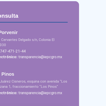
onsulta
 Porvenir
 Cervantes Delgado s/n, Colonia El
9030
747-471-21-44
ectrónico:
transparencia@iepcgro.mx
s Pinos
Juárez Cisneros, esquina con avenida "Los
nzana 1, fraccionamiento "Los Pinos"
ectrónico:
transparencia@iepcgro.mx