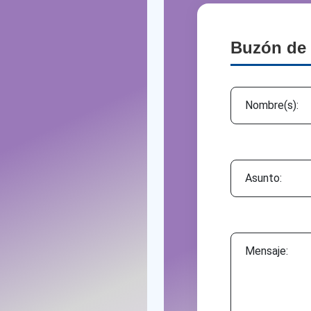
Buzón de 
Asunto:
Mensaje: